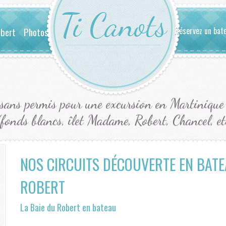
Ti Canots
obert
Photos
Réservez un bat
sans permis pour une excursion en Martinique e
(fonds blancs, îlet Madame, Robert, Chancel, et
NOS CIRCUITS DÉCOUVERTE EN BATE
ROBERT
La Baie du Robert en bateau