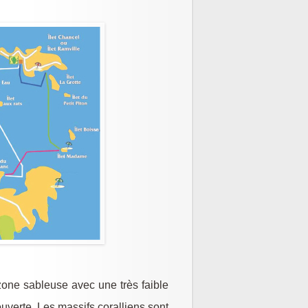
zone sableuse avec une très faible
uverte. Les massifs coralliens sont