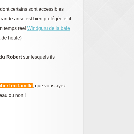
dont certains sont accessibles
rande anse est bien protégée et il
 en temps réel
Windguru de la baie
t de houle)
 du Robert
sur lesquels ils
bert en famille
, que vous ayez
eau ou non !