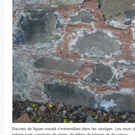
Racines de figuier maudit s'entremêlant dans les vestiges. Les murs d
poterie sont construits de pierre, de débris de briques et de coraux.