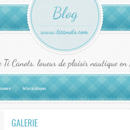
Blog
www.ticanots.com
e Ti Canots, loueur de plaisir nautique en
couvrir
Infos pratiques
GALERIE